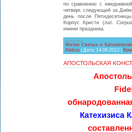
по сравнению с ежедневной
четверг, следующий за Днём
день после Пятидесятницы
Корпус Кристи (лат. Corpus
имени праздника.
Жития Святых и Католически
Alekca
|
Дата:
14.06.2012
|
Ком
АПОСТОЛЬСКАЯ КОНСТИ
Апостоль
Fide
обнародованная
Катехизиса 
составлен