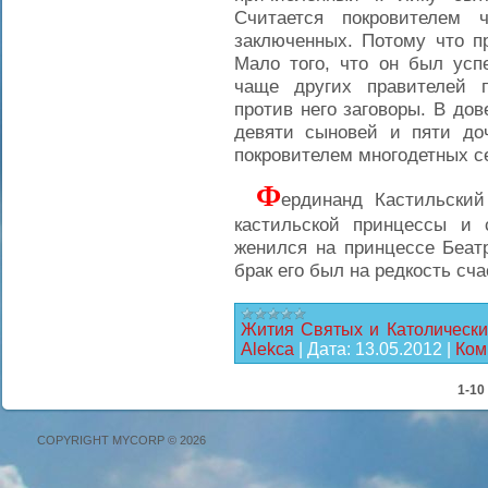
Считается покровителем ч
заключенных. Потому что п
Мало того, что он был усп
чаще других правителей 
против него заговоры. В до
девяти сыновей и пяти до
покровителем многодетных с
Ф
ердинанд Кастильский
кастильской принцессы и 
женился на принцессе Беат
брак его был на редкость с
Жития Святых и Католически
Alekca
|
Дата:
13.05.2012
|
Ком
1-10
COPYRIGHT MYCORP © 2026