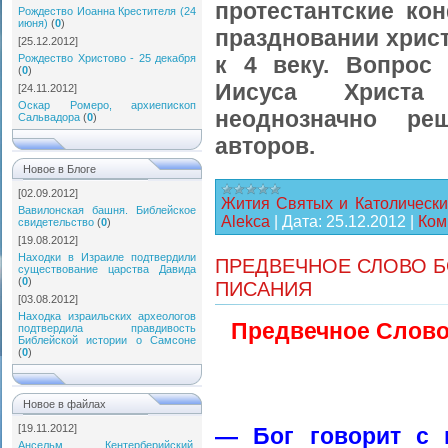
протестантские ко
Рождество Иоанна Крестителя (24
июня)
(
0
)
праздновании хрис
[25.12.2012]
Рождество Христово - 25 декабря
к 4 веку. Вопрос
(
0
)
Иисуса Христ
[24.11.2012]
Оскар Ромеро, архиепископ
неоднозначно ре
Сальвадора
(
0
)
авторов.
Новое в Блоге
[02.09.2012]
Жития Святых и Католически
Вавилонская башня. Библейское
Alekca
|
Дата:
25.12.2012
|
Ком
свидетельство
(
0
)
[19.08.2012]
Находки в Израиле подтвердили
ПРЕДВЕЧНОЕ СЛОВО 
существование царства Давида
(
0
)
ПИСАНИЯ
[03.08.2012]
Находка израильских археологов
Предвечное Слово
подтвердила правдивость
Библейской истории о Самсоне
(
0
)
Новое в файлах
[19.11.2012]
— Бог говорит с 
Ансельм Кентерберийский.