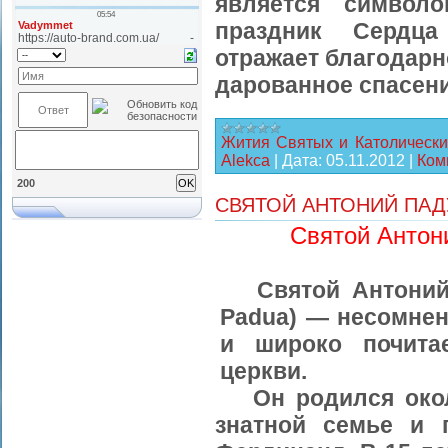
является символ
праздник Сердца
отражает благодарн
дарованное спасени
Жития Святых и Католически
Alekca
|
Дата:
05.11.2012
|
Ком
200
СВЯТОЙ АНТОНИЙ ПАД
Святой Антон
Святой Антоний П
Padua) — несомне
и широко почита
церкви.
Он родился около
знатной семье и 