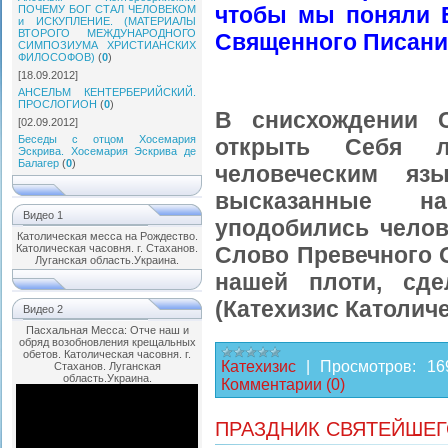
чтобы мы поняли Е
ПОЧЕМУ БОГ СТАЛ ЧЕЛОВЕКОМ
и ИСКУПЛЕНИЕ. (МАТЕРИАЛЫ
ВТОРОГО МЕЖДУНАРОДНОГО
Священного Писани
СИМПОЗИУМА ХРИСТИАНСКИХ
ФИЛОСОФОВ)
(
0
)
[18.09.2012]
АНСЕЛЬМ КЕНТЕРБЕРИЙСКИЙ.
ПРОСЛОГИОН
(
0
)
В снисхождении С
[02.09.2012]
Беседы с отцом Хосемария
открыть Себя 
Эскрива. Хосемария Эскрива де
Балагер
(
0
)
человеческим яз
высказанные на
Видео 1
уподобились челов
Католическая месса на Рождество.
Католическая часовня. г. Стаханов.
Слово Превечного 
Луганская область.Украина.
нашей плоти, сд
(Катехизис Католиче
Видео 2
Пасхальная Месса: Отче наш и
обряд возобновления крещальных
обетов. Католическая часовня. г.
Катехизис
|
Просмотров:
16
Стаханов. Луганская
область.Украина.
Комментарии (0)
ПРАЗДНИК СВЯТЕЙШЕГ