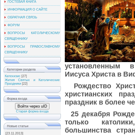
ГОСТЕВАЯ КНИГА
ИНФОРМАЦИЯ О САЙТЕ
ОБРАТНАЯ СВЯЗЬ
ФОРУМ
ВОПРОСЫ КАТОЛИЧЕСКОМУ
СВЯЩЕННИКУ
ВОПРОСЫ ПРАВОСЛАВНОМУ
СВЯЩЕННИКУ
установленным в
Категории раздела
Иисуса Христа в В
Катехизис
[27]
Жития Святых и Католические
Праздники
[22]
Рождество Христ
христианских пра
Форма входа
праздник в более ч
Войти через uID
Старая форма входа
25 декабря Рожде
только католи
Новые статьи
большинства стра
[23.11.2013]