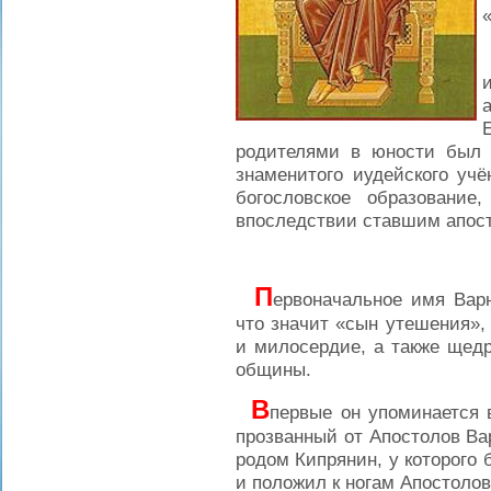
родителями в юности был 
знаменитого иудейского уч
богословское образовани
впоследствии ставшим апос
П
ервоначальное имя Вар
что значит «сын утешения»,
и милосердие, а также щед
общины.
В
первые он упоминается в
прозванный от Апостолов Вар
родом Кипрянин, у которого 
и положил к ногам Апостоло