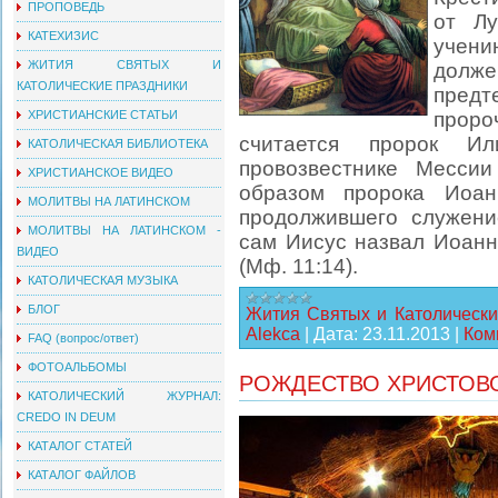
ПРОПОВЕДЬ
от Лу
КАТЕХИЗИС
учени
ЖИТИЯ СВЯТЫХ И
долже
КАТОЛИЧЕСКИЕ ПРАЗДНИКИ
пред
ХРИСТИАНСКИЕ СТАТЬИ
прор
считается пророк И
КАТОЛИЧЕСКАЯ БИБЛИОТЕКА
провозвестнике Месс
ХРИСТИАНСКОЕ ВИДЕО
образом пророка Иоан
МОЛИТВЫ НА ЛАТИНСКОМ
продолжившего служен
МОЛИТВЫ НА ЛАТИНСКОМ -
сам Иисус назвал Иоанн
ВИДЕО
(Мф. 11:14).
КАТОЛИЧЕСКАЯ МУЗЫКА
БЛОГ
Жития Святых и Католически
Alekca
|
Дата:
23.11.2013
|
Ком
FAQ (вопрос/ответ)
ФОТОАЛЬБОМЫ
РОЖДЕСТВО ХРИСТОВО 
КАТОЛИЧЕСКИЙ ЖУРНАЛ:
CREDO IN DEUM
КАТАЛОГ СТАТЕЙ
КАТАЛОГ ФАЙЛОВ