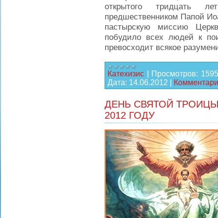
открытого тридцать л
предшественником Папой Иоа
пастырскую миссию Церкв
побудило всех людей к по
превосходит всякое разумени
Катехизис
|
Просмотров:
159
Дата:
14.06.2012
|
Комментарии
ДЕНЬ СВЯТОЙ ТРОИЦЫ,
2012 ГОДУ