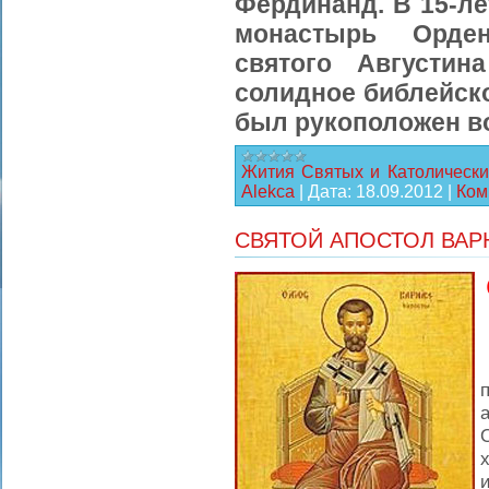
Фердинанд. В 15-ле
монастырь Орден
святого Августин
солидное библейско
был рукоположен в
Жития Святых и Католически
Alekca
|
Дата:
18.09.2012
|
Ком
СВЯТОЙ АПОСТОЛ ВАР