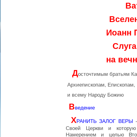
Ва
Вселе
Иоанн 
Слуга
на веч
Д
осточтимым братьям Ка
Архиепископам, Епископам,
и всему Народу Божию
В
ведение
Х
РАНИТЬ ЗАЛОГ ВЕРЫ
Своей Церкви и которую
Намерением и целью Втор