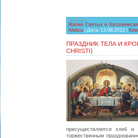
Жития Святых и Католически
Alekca
|
Дата:
13.08.2012
|
Ком
ПРАЗДНИК ТЕЛА И КРО
CHRISTI)
пресуществляется хлеб и
торжественным празднование