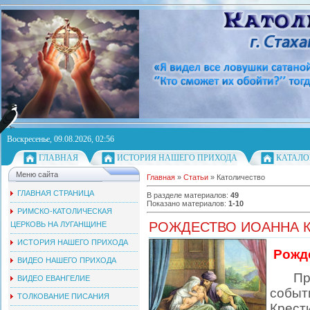
Воскресенье, 09.08.2026, 02:56
ГЛАВНАЯ
ИСТОРИЯ НАШЕГО ПРИХОДА
КАТАЛО
Меню сайта
Главная
»
Статьи
» Католичество
ГЛАВНАЯ СТРАНИЦА
В разделе материалов
:
49
Показано материалов
:
1-10
РИМСКО-КАТОЛИЧЕСКАЯ
РОЖДЕСТВО ИОАННА К
ЦЕРКОВЬ НА ЛУГАНЩИНЕ
ИСТОРИЯ НАШЕГО ПРИХОДА
Рожде
ВИДЕО НАШЕГО ПРИХОДА
Пр
ВИДЕО ЕВАНГЕЛИЕ
событ
ТОЛКОВАНИЕ ПИСАНИЯ
Крест