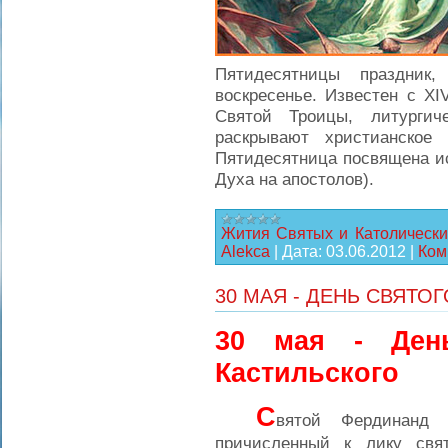
Пятидесятницы праздни
воскресенье. Известен с X
Святой Троицы, литургич
раскрывают христианское
Пятидесятница посвящена и
Духа на апостолов).
Жития Святых и Католически
Alekca
|
Дата:
03.06.2012
|
Ком
30 МАЯ - ДЕНЬ СВЯТО
30 мая - Ден
Кастильского
С
вятой Фердинанд I
причисленный к лику свя