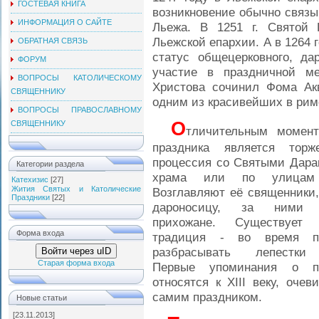
ГОСТЕВАЯ КНИГА
возникновение обычно связ
ИНФОРМАЦИЯ О САЙТЕ
Льежа. В
1251 г
. Святой 
Льежской епархии. А в 1264 
ОБРАТНАЯ СВЯЗЬ
статус общецерковного, да
ФОРУМ
участие в праздничной ме
ВОПРОСЫ КАТОЛИЧЕСКОМУ
Христова сочинил Фома Акв
СВЯЩЕННИКУ
одним из красивейших в рим
ВОПРОСЫ ПРАВОСЛАВНОМУ
О
СВЯЩЕННИКУ
тличительным момент
праздника является торже
процессия со Святыми Дара
Категории раздела
храма или по улицам 
Катехизис
[27]
Жития Святых и Католические
Возглавляют её священники
Праздники
[22]
дароносицу, за ними 
прихожане. Существует 
Форма входа
традиция - во время п
разбрасывать лепестки
Войти через uID
Старая форма входа
Первые упоминания о п
относятся к XIII веку, оче
самим праздником.
Новые статьи
[23.11.2013]