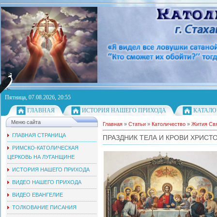
Пятница, 07.08.2026, 20:55
ГЛАВНАЯ
ИСТОРИЯ НАШЕГО ПРИХОДА
КАТАЛО
Меню сайта
Главная
»
Статьи
»
Католичество
»
Жития Свя
ГЛАВНАЯ СТРАНИЦА
ПРАЗДНИК ТЕЛА И КРОВИ ХРИСТО
РИМСКО-КАТОЛИЧЕСКАЯ
ЦЕРКОВЬ НА ЛУГАНЩИНЕ
ИСТОРИЯ НАШЕГО ПРИХОДА
ВИДЕО НАШЕГО ПРИХОДА
ВИДЕО ЕВАНГЕЛИЕ
ТОЛКОВАНИЕ ПИСАНИЯ