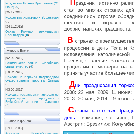
П
раздник, истинно рели
Рождество Иоанна Крестителя (24
июня)
(
0
)
стал во многих странах де
[25.12.2012]
соединились строгая обряд
Рождество Христово - 25 декабря
(
0
)
шествие и игровые эл
[24.11.2012]
дохристианских празднеств.
Оскар Ромеро, архиепископ
Сальвадора
(
0
)
В
странах с преимуществе
процессии в день Тела и Кр
Новое в Блоге
исповедания католической 
[02.09.2012]
Пресуществление. В некотор
Вавилонская башня. Библейское
процессии с четверга на в
свидетельство
(
0
)
[19.08.2012]
принять участие большее чи
Находки в Израиле подтвердили
существование царства Давида
Д
(
0
)
ни празднования торже
[03.08.2012]
2008: 22 мая; 2009: 11 июня;
Находка израильских археологов
2013: 30 мая; 2014: 19 июня; 
подтвердила правдивость
Библейской истории о Самсоне
(
0
)
С
траны, в которых Празд
день:
Германия, частично; Ш
Новое в файлах
Австрия; Бразилия; Колумби
[19.11.2012]
Ансельм Кентерберийский.