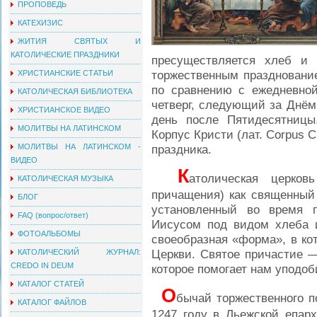
ПРОПОВЕДЬ
КАТЕХИЗИС
ЖИТИЯ СВЯТЫХ И
КАТОЛИЧЕСКИЕ ПРАЗДНИКИ
пресуществляется хлеб и
торжественным празднование
ХРИСТИАНСКИЕ СТАТЬИ
по сравнению с ежедневной
КАТОЛИЧЕСКАЯ БИБЛИОТЕКА
четверг, следующий за Днём
ХРИСТИАНСКОЕ ВИДЕО
день после Пятидесятницы
МОЛИТВЫ НА ЛАТИНСКОМ
Корпус Кристи (лат. Corpus C
МОЛИТВЫ НА ЛАТИНСКОМ -
праздника.
ВИДЕО
К
атолическая церков
КАТОЛИЧЕСКАЯ МУЗЫКА
причащения) как священный 
БЛОГ
установленный во время п
FAQ (вопрос/ответ)
Иисусом под видом хлеба 
ФОТОАЛЬБОМЫ
своеобразная «форма», в ко
Церкви. Святое причастие —
КАТОЛИЧЕСКИЙ ЖУРНАЛ:
CREDO IN DEUM
которое помогает нам уподо
КАТАЛОГ СТАТЕЙ
О
бычай торжественного п
КАТАЛОГ ФАЙЛОВ
1247 году в Льежской епар