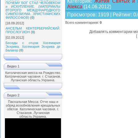
Категория
:
Жития Святых и 
ПОЧЕМУ БОГ СТАЛ ЧЕЛОВЕКОМ
Alekca
(14.06.2012)
и ИСКУПЛЕНИЕ. (МАТЕРИАЛЫ
ВТОРОГО МЕЖДУНАРОДНОГО
СИМПОЗИУМА ХРИСТИАНСКИХ
Просмотров
:
1919
|
Рейтинг
:
0.
ФИЛОСОФОВ)
(
0
)
Всего комментариев
:
0
[18.09.2012]
АНСЕЛЬМ КЕНТЕРБЕРИЙСКИЙ.
Добавлять комментарии мо
ПРОСЛОГИОН
(
0
)
[
[02.09.2012]
Беседы с отцом Хосемария
Эскрива. Хосемария Эскрива де
Балагер
(
0
)
Видео 1
Католическая месса на Рождество.
Католическая часовня. г. Стаханов.
Луганская область.Украина.
Видео 2
Пасхальная Месса: Отче наш и
обряд возобновления крещальных
обетов. Католическая часовня. г.
Стаханов. Луганская
область.Украина.