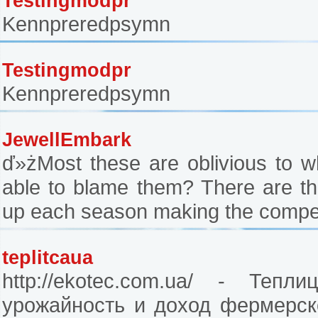
Testingmodpr
Kennpreredpsymn
Testingmodpr
Kennpreredpsymn
JewellEmbark
ď»żMost these are oblivious to w
able to blame them? There are th
up each season making the competi
teplitcaua
http://ekotec.com.ua/ - Те
урожайность и доход фермерск