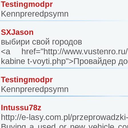
Testingmodpr
Kennpreredpsymn
SXJason
выбири свой городов
<a href="http://www.vustenro.ru/
kabine t-voyti.php">Провайдер д
Testingmodpr
Kennpreredpsymn
Intussu78z
http://e-lasy.com.pl/przeprowadzki
Buying a used or new vehicle co