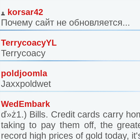
korsar42
Почему сайт не обновляется...
TerrycoacyYL
Terrycoacy
poldjoomla
Jaxxpoldwet
WedEmbark
ď»ż1.) Bills. Credit cards carry 
taking to pay them off, the grea
record high prices of gold today, it