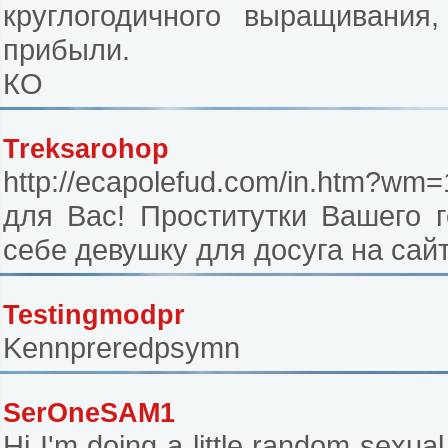
круглогодичного выращивания
прибыли.
КО
Treksarohop
http://ecapolefud.com/in.htm?wm
для Вас! Проститутки Вашего г
себе девушку для досуга на сайт
Testingmodpr
Kennpreredpsymn
SerOneSAM1
Hi I'm doing a little random sexual 