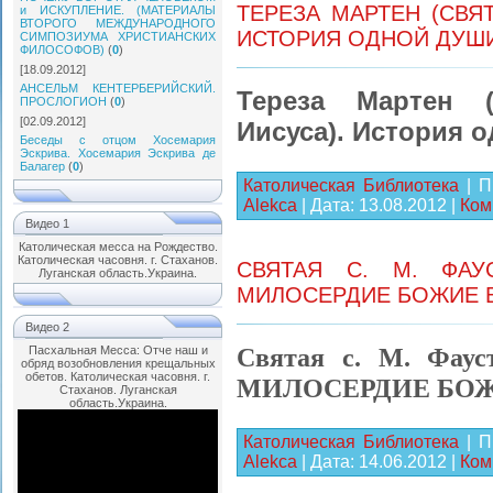
ТЕРЕЗА МАРТЕН (СВЯ
и ИСКУПЛЕНИЕ. (МАТЕРИАЛЫ
ВТОРОГО МЕЖДУНАРОДНОГО
ИСТОРИЯ ОДНОЙ ДУШ
СИМПОЗИУМА ХРИСТИАНСКИХ
ФИЛОСОФОВ)
(
0
)
[18.09.2012]
АНСЕЛЬМ КЕНТЕРБЕРИЙСКИЙ.
Тереза Мартен (
ПРОСЛОГИОН
(
0
)
[02.09.2012]
Иисуса). История 
Беседы с отцом Хосемария
Эскрива. Хосемария Эскрива де
Балагер
(
0
)
Католическая Библиотека
| П
Alekca
| Дата:
13.08.2012
|
Ком
Видео 1
Католическая месса на Рождество.
Католическая часовня. г. Стаханов.
СВЯТАЯ С. M. ФАУС
Луганская область.Украина.
МИЛОСЕРДИЕ БОЖИЕ 
Видео 2
Святая с. M. Фаус
Пасхальная Месса: Отче наш и
обряд возобновления крещальных
обетов. Католическая часовня. г.
МИЛОСЕРДИЕ БОЖ
Стаханов. Луганская
область.Украина.
Католическая Библиотека
| П
Alekca
| Дата:
14.06.2012
|
Ком