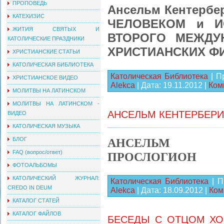
ПРОПОВЕДЬ
Ансельм Кентербе
КАТЕХИЗИС
ЧЕЛОВЕКОМ и И
ЖИТИЯ СВЯТЫХ И
ВТОРОГО МЕЖДУ
КАТОЛИЧЕСКИЕ ПРАЗДНИКИ
ХРИСТИАНСКИХ Ф
ХРИСТИАНСКИЕ СТАТЬИ
КАТОЛИЧЕСКАЯ БИБЛИОТЕКА
Католическая Библиотека
| П
ХРИСТИАНСКОЕ ВИДЕО
Alekca
| Дата:
19.11.2012
|
Ком
МОЛИТВЫ НА ЛАТИНСКОМ
МОЛИТВЫ НА ЛАТИНСКОМ -
АНСЕЛЬМ КЕНТЕРБЕРИ
ВИДЕО
КАТОЛИЧЕСКАЯ МУЗЫКА
АНСЕЛЬМ К
БЛОГ
FAQ (вопрос/ответ)
ПРОСЛОГИОН
ФОТОАЛЬБОМЫ
КАТОЛИЧЕСКИЙ ЖУРНАЛ:
Католическая Библиотека
| П
CREDO IN DEUM
Alekca
| Дата:
18.09.2012
|
Ком
КАТАЛОГ СТАТЕЙ
КАТАЛОГ ФАЙЛОВ
БЕСЕДЫ С ОТЦОМ ХО