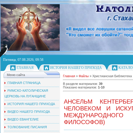
Пятница, 07.08.2026, 09:58
ГЛАВНАЯ
ИСТОРИЯ НАШЕГО ПРИХОДА
КАТАЛО
Меню сайта
Главная
»
Файлы
» Христианская Библиотека
ГЛАВНАЯ СТРАНИЦА
В разделе материалов
:
39
Показано материалов
:
1-10
РИМСКО-КАТОЛИЧЕСКАЯ
ЦЕРКОВЬ НА ЛУГАНЩИНЕ
АНСЕЛЬМ КЕНТЕРБЕ
ИСТОРИЯ НАШЕГО ПРИХОДА
ЧЕЛОВЕКОМ И ИСКУП
ВИДЕО НАШЕГО ПРИХОДА
МЕЖДУНАРОДНОГО 
ВИДЕО ЕВАНГЕЛИЕ
ФИЛОСОФОВ)
ТОЛКОВАНИЕ ПИСАНИЯ