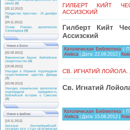
июня)
(
0
)
ГИЛБЕРТ КИЙТ ЧЕ
[25.12.2012]
АССИЗСКИЙ
Рождество Христово - 25 декабря
(
0
)
[24.11.2012]
Гилберт Кийт Че
Оскар Ромеро, архиепископ
Сальвадора
(
0
)
Ассизский
Новое в Блоге
Католическая Библиотека
| П
[02.09.2012]
Alekca
| Дата:
22.08.2012
|
Ком
Вавилонская башня. Библейское
свидетельство
(
0
)
[19.08.2012]
СВ. ИГНАТИЙ ЛОЙОЛА
Находки в Израиле подтвердили
существование царства Давида
(
0
)
[03.08.2012]
Св. Игнатий Лойол
Находка израильских археологов
подтвердила правдивость
Библейской истории о Самсоне
(
0
)
Католическая Библиотека
| П
Новое в файлах
Alekca
| Дата:
15.08.2012
|
Ком
[19.11.2012]
Ансельм Кентерберийский.
ПОЧЕМУ БОГ СТАЛ ЧЕЛОВЕКОМ