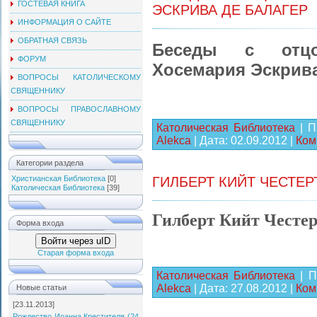
ГОСТЕВАЯ КНИГА
ЭСКРИВА ДЕ БАЛАГЕР
ИНФОРМАЦИЯ О САЙТЕ
ОБРАТНАЯ СВЯЗЬ
Беседы с отцо
ФОРУМ
Хосемария Эскрива
ВОПРОСЫ КАТОЛИЧЕСКОМУ
СВЯЩЕННИКУ
ВОПРОСЫ ПРАВОСЛАВНОМУ
СВЯЩЕННИКУ
Католическая Библиотека
| П
Alekca
| Дата:
02.09.2012
|
Ком
Категории раздела
Христианская Библиотека
[0]
ГИЛБЕРТ КИЙТ ЧЕСТЕ
Католическая Библиотека
[39]
Гилберт Кийт Честе
Форма входа
Войти через uID
Старая форма входа
Католическая Библиотека
| П
Alekca
| Дата:
27.08.2012
|
Ком
Новые статьи
[23.11.2013]
Рождество Иоанна Крестителя (24