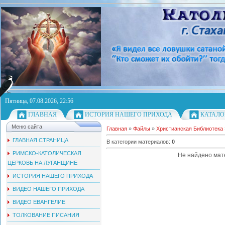
Пятница, 07.08.2026, 22:56
ГЛАВНАЯ
ИСТОРИЯ НАШЕГО ПРИХОДА
КАТАЛО
Меню сайта
Главная
»
Файлы
»
Христианская Библиотека
ГЛАВНАЯ СТРАНИЦА
В категории материалов
:
0
РИМСКО-КАТОЛИЧЕСКАЯ
Не найдено мат
ЦЕРКОВЬ НА ЛУГАНЩИНЕ
ИСТОРИЯ НАШЕГО ПРИХОДА
ВИДЕО НАШЕГО ПРИХОДА
ВИДЕО ЕВАНГЕЛИЕ
ТОЛКОВАНИЕ ПИСАНИЯ