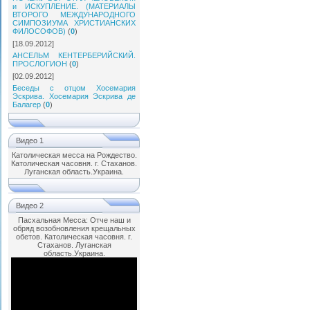
и ИСКУПЛЕНИЕ. (МАТЕРИАЛЫ
ВТОРОГО МЕЖДУНАРОДНОГО
СИМПОЗИУМА ХРИСТИАНСКИХ
ФИЛОСОФОВ)
(
0
)
[18.09.2012]
АНСЕЛЬМ КЕНТЕРБЕРИЙСКИЙ.
ПРОСЛОГИОН
(
0
)
[02.09.2012]
Беседы с отцом Хосемария
Эскрива. Хосемария Эскрива де
Балагер
(
0
)
Видео 1
Католическая месса на Рождество.
Католическая часовня. г. Стаханов.
Луганская область.Украина.
Видео 2
Пасхальная Месса: Отче наш и
обряд возобновления крещальных
обетов. Католическая часовня. г.
Стаханов. Луганская
область.Украина.