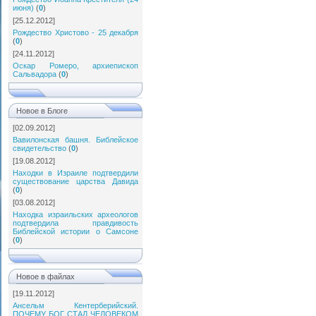
июня)
(
0
)
[25.12.2012]
Рождество Христово - 25 декабря
(
0
)
[24.11.2012]
Оскар Ромеро, архиепископ
Сальвадора
(
0
)
Новое в Блоге
[02.09.2012]
Вавилонская башня. Библейское
свидетельство
(
0
)
[19.08.2012]
Находки в Израиле подтвердили
существование царства Давида
(
0
)
[03.08.2012]
Находка израильских археологов
подтвердила правдивость
Библейской истории о Самсоне
(
0
)
Новое в файлах
[19.11.2012]
Ансельм Кентерберийский.
ПОЧЕМУ БОГ СТАЛ ЧЕЛОВЕКОМ