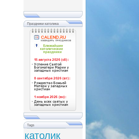
Праздники католика
Tags
католик