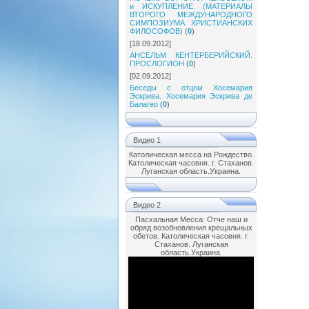
и ИСКУПЛЕНИЕ. (МАТЕРИАЛЫ
ВТОРОГО МЕЖДУНАРОДНОГО
СИМПОЗИУМА ХРИСТИАНСКИХ
ФИЛОСОФОВ)
(
0
)
[18.09.2012]
АНСЕЛЬМ КЕНТЕРБЕРИЙСКИЙ.
ПРОСЛОГИОН
(
0
)
[02.09.2012]
Беседы с отцом Хосемария
Эскрива. Хосемария Эскрива де
Балагер
(
0
)
Видео 1
Католическая месса на Рождество.
Католическая часовня. г. Стаханов.
Луганская область.Украина.
Видео 2
Пасхальная Месса: Отче наш и
обряд возобновления крещальных
обетов. Католическая часовня. г.
Стаханов. Луганская
область.Украина.