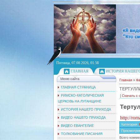
Пятница, 07.08.2026, 01:58
ГЛАВНАЯ
ИСТОРИЯ НАШЕГ
Меню сайта
Главная
»
Ф
ГЛАВНАЯ СТРАНИЦА
ТЕРТУЛЛ
РИМСКО-КАТОЛИЧЕСКАЯ
[
Скачать с 
ЦЕРКОВЬ НА ЛУГАНЩИНЕ
Терту
ИСТОРИЯ НАШЕГО ПРИХОДА
http://rom
ВИДЕО НАШЕГО ПРИХОДА
Категория
:
ВИДЕО ЕВАНГЕЛИЕ
Просмотро
ТОЛКОВАНИЕ ПИСАНИЯ
Всего комме