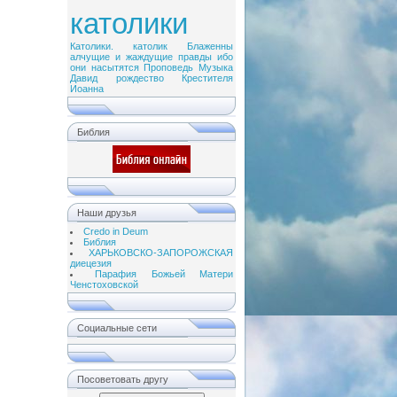
католики
Католики. католик
Блаженны
алчущие и жаждущие правды
ибо
они насытятся
Проповедь
Музыка
Давид
рождество
Крестителя
Иоанна
Библия
Наши друзья
Credo in Deum
Библия
ХАРЬКОВСКО-ЗАПОРОЖСКАЯ
диецезия
Парафия Божьей Матери
Ченстоховской
Социальные сети
Посоветовать другу