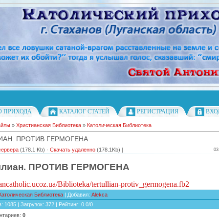
О ПРИХОДА
КАТАЛОГ СТАТЕЙ
РЕГИСТРАЦИЯ
ВХО
айлы
»
Христианская Библиотека
»
Католическая Библиотека
ИАН. ПРОТИВ ГЕРМОГЕНА
сервера
(178.1 Kb) ·
Скачать удаленно
(178.1Kb) ]
03
ллиан. ПРОТИВ ГЕРМОГЕНА
ancatholic.ucoz.ua/Biblioteka/tertullian-protiv_germogena.fb2
Католическая Библиотека
|
Добавил
:
Alekca
в
:
1085
|
Загрузок
:
372
|
Рейтинг
:
0.0
/
0
нтариев
:
0