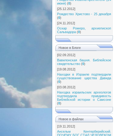
июня)
(
0
)
[25.12.2012]
Рождество Христово - 25 декабря
(
0
)
[24.11.2012]
Оскар Ромеро, архиепископ
Сальвадора
(
0
)
Новое в Блоге
[02.09.2012]
Вавилонская башня. Библейское
свидетельство
(
0
)
[19.08.2012]
Находки в Израиле подтвердили
существование царства Давида
(
0
)
[03.08.2012]
Находка израильских археологов
подтвердила правдивость
Библейской истории о Самсоне
(
0
)
Новое в файлах
[19.11.2012]
Ансельм Кентерберийский.
ПОЧЕМУ БОГ СТАЛ ЧЕЛОВЕКОМ