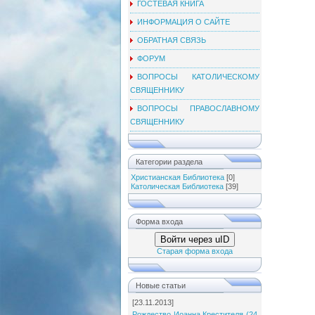
ГОСТЕВАЯ КНИГА
ИНФОРМАЦИЯ О САЙТЕ
ОБРАТНАЯ СВЯЗЬ
ФОРУМ
ВОПРОСЫ КАТОЛИЧЕСКОМУ
СВЯЩЕННИКУ
ВОПРОСЫ ПРАВОСЛАВНОМУ
СВЯЩЕННИКУ
Категории раздела
Христианская Библиотека
[0]
Католическая Библиотека
[39]
Форма входа
Войти через uID
Старая форма входа
Новые статьи
[23.11.2013]
Рождество Иоанна Крестителя (24