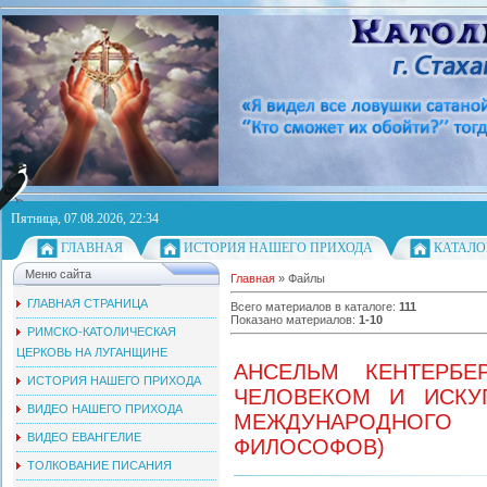
Пятница, 07.08.2026, 22:34
ГЛАВНАЯ
ИСТОРИЯ НАШЕГО ПРИХОДА
КАТАЛО
Меню сайта
Главная
»
Файлы
ГЛАВНАЯ СТРАНИЦА
Всего материалов в каталоге
:
111
Показано материалов
:
1-10
РИМСКО-КАТОЛИЧЕСКАЯ
ЦЕРКОВЬ НА ЛУГАНЩИНЕ
АНСЕЛЬМ КЕНТЕРБЕ
ИСТОРИЯ НАШЕГО ПРИХОДА
ЧЕЛОВЕКОМ И ИСКУП
ВИДЕО НАШЕГО ПРИХОДА
МЕЖДУНАРОДНОГО 
ВИДЕО ЕВАНГЕЛИЕ
ФИЛОСОФОВ)
ТОЛКОВАНИЕ ПИСАНИЯ