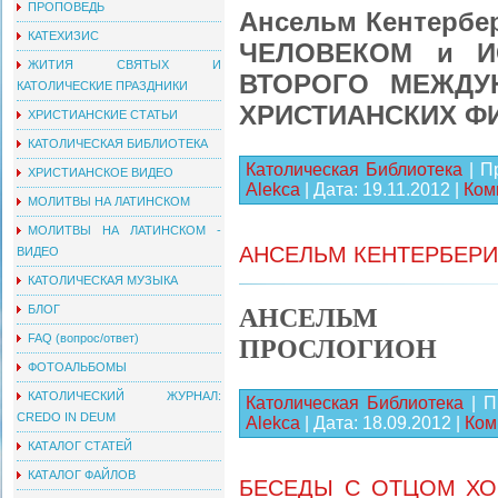
ПРОПОВЕДЬ
Ансельм Кентербе
КАТЕХИЗИС
ЧЕЛОВЕКОМ и И
ЖИТИЯ СВЯТЫХ И
ВТОРОГО МЕЖДУ
КАТОЛИЧЕСКИЕ ПРАЗДНИКИ
ХРИСТИАНСКИХ Ф
ХРИСТИАНСКИЕ СТАТЬИ
КАТОЛИЧЕСКАЯ БИБЛИОТЕКА
Католическая Библиотека
| П
ХРИСТИАНСКОЕ ВИДЕО
Alekca
| Дата:
19.11.2012
|
Ком
МОЛИТВЫ НА ЛАТИНСКОМ
МОЛИТВЫ НА ЛАТИНСКОМ -
АНСЕЛЬМ КЕНТЕРБЕРИ
ВИДЕО
КАТОЛИЧЕСКАЯ МУЗЫКА
АНСЕЛЬМ К
БЛОГ
FAQ (вопрос/ответ)
ПРОСЛОГИОН
ФОТОАЛЬБОМЫ
КАТОЛИЧЕСКИЙ ЖУРНАЛ:
Католическая Библиотека
| П
CREDO IN DEUM
Alekca
| Дата:
18.09.2012
|
Ком
КАТАЛОГ СТАТЕЙ
КАТАЛОГ ФАЙЛОВ
БЕСЕДЫ С ОТЦОМ ХО