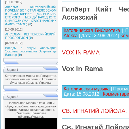
[19.11.2012]
Ансельм Кентерберийский.
Гилберт Кийт Че
ПОЧЕМУ БОГ СТАЛ ЧЕЛОВЕКОМ
и ИСКУПЛЕНИЕ. (МАТЕРИАЛЫ
Ассизский
ВТОРОГО МЕЖДУНАРОДНОГО
СИМПОЗИУМА ХРИСТИАНСКИХ
ФИЛОСОФОВ)
(
0
)
[18.09.2012]
Католическая Библиотека
| П
АНСЕЛЬМ КЕНТЕРБЕРИЙСКИЙ.
Alekca
| Дата:
22.08.2012
|
Ком
ПРОСЛОГИОН
(
0
)
[02.09.2012]
Беседы с отцом Хосемария
VOX IN RAMA
Эскрива. Хосемария Эскрива де
Балагер
(
0
)
Vox In Rama
Видео 1
Католическая месса на Рождество.
Католическая часовня. г. Стаханов.
Луганская область.Украина.
Католическая музыка
| Просмо
Дата:
15.08.2012
|
Комментарии
Видео 2
Пасхальная Месса: Отче наш и
обряд возобновления крещальных
СВ. ИГНАТИЙ ЛОЙОЛА
обетов. Католическая часовня. г.
Стаханов. Луганская
область.Украина.
Св. Игнатий Лойол