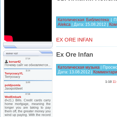
Католическая Библиотека
| П
Alekca
| Дата:
15.08.2012
|
Ком
EX ORE INFAN
Ex Ore Infan
мини чат
Католическая музыка
| Просмо
Дата:
13.08.2012
|
Комментарии
1-10
11