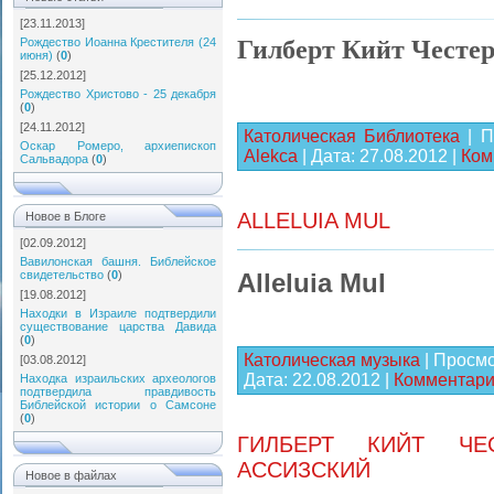
[23.11.2013]
Гилберт Кийт Честе
Рождество Иоанна Крестителя (24
июня)
(
0
)
[25.12.2012]
Рождество Христово - 25 декабря
(
0
)
[24.11.2012]
Католическая Библиотека
| П
Оскар Ромеро, архиепископ
Alekca
| Дата:
27.08.2012
|
Ком
Сальвадора
(
0
)
ALLELUIA MUL
Новое в Блоге
[02.09.2012]
Вавилонская башня. Библейское
Alleluia Mul
свидетельство
(
0
)
[19.08.2012]
Находки в Израиле подтвердили
существование царства Давида
(
0
)
Католическая музыка
| Просмо
[03.08.2012]
Дата:
22.08.2012
|
Комментарии
Находка израильских археологов
подтвердила правдивость
Библейской истории о Самсоне
(
0
)
ГИЛБЕРТ КИЙТ ЧЕ
АССИЗСКИЙ
Новое в файлах