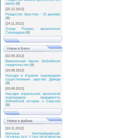
июня)
(
0
)
[25.12.2012]
Рождество Христово - 25 декабря
(
0
)
[24.11.2012]
Оскар Ромеро, архиепископ
Сальвадора
(
0
)
Новое в Блоге
[02.09.2012]
Вавилонская башня. Библейское
свидетельство
(
0
)
[19.08.2012]
Находки в Израиле подтвердили
существование царства Давида
(
0
)
[03.08.2012]
Находка израильских археологов
подтвердила правдивость
Библейской истории о Самсоне
(
0
)
Новое в файлах
[19.11.2012]
Ансельм Кентерберийский.
ПОЧЕМУ БОГ СТАЛ ЧЕЛОВЕКОМ