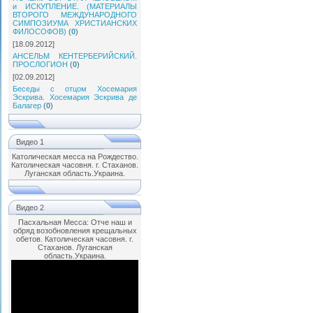
и ИСКУПЛЕНИЕ. (МАТЕРИАЛЫ
ВТОРОГО МЕЖДУНАРОДНОГО
СИМПОЗИУМА ХРИСТИАНСКИХ
ФИЛОСОФОВ)
(
0
)
[18.09.2012]
АНСЕЛЬМ КЕНТЕРБЕРИЙСКИЙ.
ПРОСЛОГИОН
(
0
)
[02.09.2012]
Беседы с отцом Хосемария
Эскрива. Хосемария Эскрива де
Балагер
(
0
)
Видео 1
Католическая месса на Рождество.
Католическая часовня. г. Стаханов.
Луганская область.Украина.
Видео 2
Пасхальная Месса: Отче наш и
обряд возобновления крещальных
обетов. Католическая часовня. г.
Стаханов. Луганская
область.Украина.