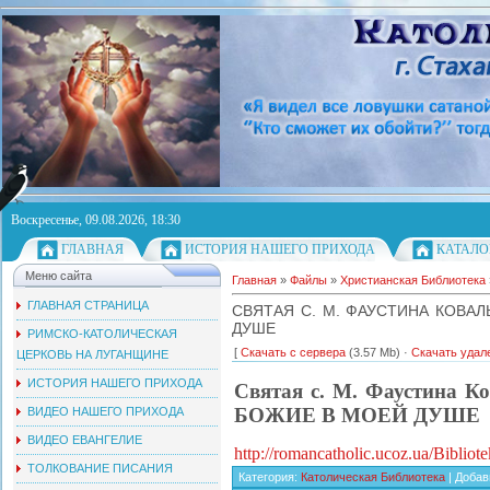
Воскресенье, 09.08.2026, 18:30
ГЛАВНАЯ
ИСТОРИЯ НАШЕГО ПРИХОДА
КАТАЛО
Меню сайта
Главная
»
Файлы
»
Христианская Библиотека
ГЛАВНАЯ СТРАНИЦА
СВЯТАЯ С. M. ФАУСТИНА КОВА
ДУШЕ
РИМСКО-КАТОЛИЧЕСКАЯ
[
Скачать с сервера
(3.57 Mb) ·
Скачать удал
ЦЕРКОВЬ НА ЛУГАНЩИНЕ
ИСТОРИЯ НАШЕГО ПРИХОДА
Святая с. M. Фаустина
БОЖИЕ В МОЕЙ ДУШЕ
ВИДЕО НАШЕГО ПРИХОДА
ВИДЕО ЕВАНГЕЛИЕ
http://romancatholic.ucoz.ua/Bibliote
ТОЛКОВАНИЕ ПИСАНИЯ
Категория
:
Католическая Библиотека
|
Добав