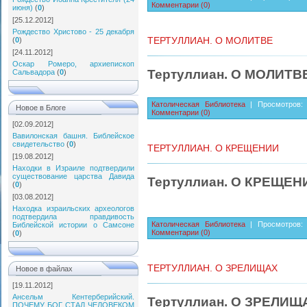
Комментарии (0)
июня)
(
0
)
[25.12.2012]
Рождество Христово - 25 декабря
ТЕРТУЛЛИАН. О МОЛИТВЕ
(
0
)
[24.11.2012]
Оскар Ромеро, архиепископ
Тертуллиан. О МОЛИТВ
Сальвадора
(
0
)
Католическая Библиотека
| Просмотров: 
Новое в Блоге
Комментарии (0)
[02.09.2012]
Вавилонская башня. Библейское
свидетельство
(
0
)
ТЕРТУЛЛИАН. О КРЕЩЕНИИ
[19.08.2012]
Находки в Израиле подтвердили
существование царства Давида
Тертуллиан. О КРЕЩЕН
(
0
)
[03.08.2012]
Находка израильских археологов
подтвердила правдивость
Католическая Библиотека
| Просмотров: 
Библейской истории о Самсоне
Комментарии (0)
(
0
)
ТЕРТУЛЛИАН. О ЗРЕЛИЩАХ
Новое в файлах
[19.11.2012]
Ансельм Кентерберийский.
Тертуллиан. О ЗРЕЛИЩ
ПОЧЕМУ БОГ СТАЛ ЧЕЛОВЕКОМ