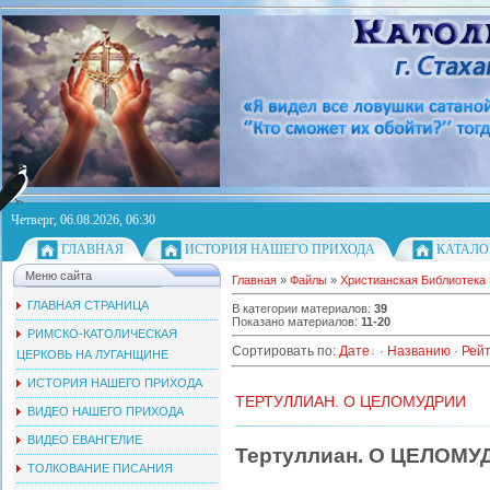
Четверг, 06.08.2026, 06:30
ГЛАВНАЯ
ИСТОРИЯ НАШЕГО ПРИХОДА
КАТАЛО
Меню сайта
Главная
»
Файлы
»
Христианская Библиотека
ГЛАВНАЯ СТРАНИЦА
В категории материалов
:
39
Показано материалов
:
11-20
РИМСКО-КАТОЛИЧЕСКАЯ
Сортировать по
:
Дате
·
Названию
·
Рейт
ЦЕРКОВЬ НА ЛУГАНЩИНЕ
ИСТОРИЯ НАШЕГО ПРИХОДА
ТЕРТУЛЛИАН. О ЦЕЛОМУДРИИ
ВИДЕО НАШЕГО ПРИХОДА
ВИДЕО ЕВАНГЕЛИЕ
Тертуллиан. О ЦЕЛОМУ
ТОЛКОВАНИЕ ПИСАНИЯ