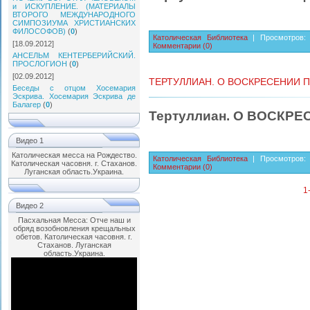
и ИСКУПЛЕНИЕ. (МАТЕРИАЛЫ
ВТОРОГО МЕЖДУНАРОДНОГО
СИМПОЗИУМА ХРИСТИАНСКИХ
ФИЛОСОФОВ)
(
0
)
Католическая Библиотека
| Просмотров: 
[18.09.2012]
Комментарии (0)
АНСЕЛЬМ КЕНТЕРБЕРИЙСКИЙ.
ПРОСЛОГИОН
(
0
)
[02.09.2012]
ТЕРТУЛЛИАН. О ВОСКРЕСЕНИИ 
Беседы с отцом Хосемария
Эскрива. Хосемария Эскрива де
Балагер
(
0
)
Тертуллиан. О ВОСКР
Видео 1
Католическая месса на Рождество.
Католическая Библиотека
| Просмотров: 
Католическая часовня. г. Стаханов.
Комментарии (0)
Луганская область.Украина.
1
Видео 2
Пасхальная Месса: Отче наш и
обряд возобновления крещальных
обетов. Католическая часовня. г.
Стаханов. Луганская
область.Украина.