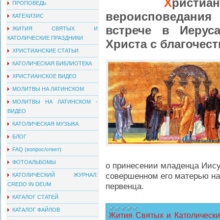
Х
ристиа
ПРОПОВЕДЬ
вероисповедания
КАТЕХИЗИС
встрече в Иерус
ЖИТИЯ СВЯТЫХ И
КАТОЛИЧЕСКИЕ ПРАЗДНИКИ
Христа с благочес
ХРИСТИАНСКИЕ СТАТЬИ
КАТОЛИЧЕСКАЯ БИБЛИОТЕКА
ХРИСТИАНСКОЕ ВИДЕО
МОЛИТВЫ НА ЛАТИНСКОМ
МОЛИТВЫ НА ЛАТИНСКОМ -
ВИДЕО
КАТОЛИЧЕСКАЯ МУЗЫКА
БЛОГ
FAQ (вопрос/ответ)
ФОТОАЛЬБОМЫ
о принесении младенца Иису
совершенном его матерью на
КАТОЛИЧЕСКИЙ ЖУРНАЛ:
первенца.
CREDO IN DEUM
КАТАЛОГ СТАТЕЙ
КАТАЛОГ ФАЙЛОВ
Жития Святых и Католически