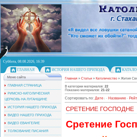
Суббота, 08.08.2026, 16:39
ГЛАВНАЯ
ИСТОРИЯ НАШЕГО ПРИХОДА
КАТАЛО
Меню сайта
Главная
»
Статьи
»
Католичество
» Жития Свя
ГЛАВНАЯ СТРАНИЦА
В категории материалов
:
22
Показано материалов
:
21-22
РИМСКО-КАТОЛИЧЕСКАЯ
Сортировать по
:
Дате
·
Названию
·
Рейт
ЦЕРКОВЬ НА ЛУГАНЩИНЕ
ИСТОРИЯ НАШЕГО ПРИХОДА
СРЕТЕНИЕ ГОСПОДНЕ
ВИДЕО НАШЕГО ПРИХОДА
Сретение Гос
ВИДЕО ЕВАНГЕЛИЕ
ТОЛКОВАНИЕ ПИСАНИЯ