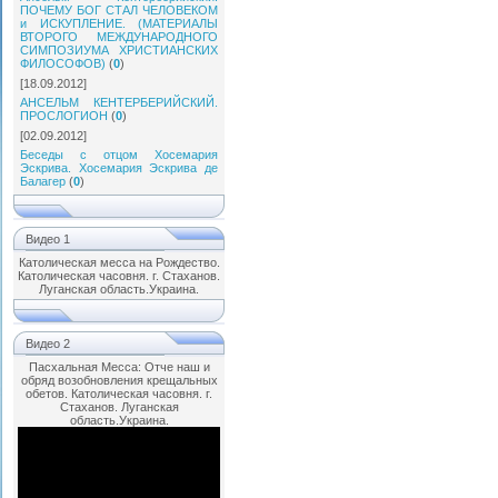
ПОЧЕМУ БОГ СТАЛ ЧЕЛОВЕКОМ
и ИСКУПЛЕНИЕ. (МАТЕРИАЛЫ
ВТОРОГО МЕЖДУНАРОДНОГО
СИМПОЗИУМА ХРИСТИАНСКИХ
ФИЛОСОФОВ)
(
0
)
[18.09.2012]
АНСЕЛЬМ КЕНТЕРБЕРИЙСКИЙ.
ПРОСЛОГИОН
(
0
)
[02.09.2012]
Беседы с отцом Хосемария
Эскрива. Хосемария Эскрива де
Балагер
(
0
)
Видео 1
Католическая месса на Рождество.
Католическая часовня. г. Стаханов.
Луганская область.Украина.
Видео 2
Пасхальная Месса: Отче наш и
обряд возобновления крещальных
обетов. Католическая часовня. г.
Стаханов. Луганская
область.Украина.