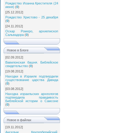
Рождество Иоанна Крестителя (24
июня)
(
0
)
[25.12.2012]
Рождество Христово - 25 декабря
(
0
)
[24.11.2012]
Оскар Ромеро, архиепископ
Сальвадора
(
0
)
Новое в Блоге
[02.09.2012]
Вавилонская башня. Библейское
свидетельство
(
0
)
[19.08.2012]
Находки в Израиле подтвердили
существование царства Давида
(
0
)
[03.08.2012]
Находка израильских археологов
подтвердила правдивость
Библейской истории о Самсоне
(
0
)
Новое в файлах
[19.11.2012]
Ансельм Кентерберийский.