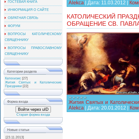
ГОСТЕВАЯ КНИГА
Alekca
|
Дата:
11.03.2012
|
Ком
ИНФОРМАЦИЯ О САЙТЕ
КАТОЛИЧЕСКИЙ ПРАЗДН
ОБРАТНАЯ СВЯЗЬ
ОБРАЩЕНИЕ СВ. ПАВЛ
ФОРУМ
ВОПРОСЫ КАТОЛИЧЕСКОМУ
СВЯЩЕННИКУ
ВОПРОСЫ ПРАВОСЛАВНОМУ
СВЯЩЕННИКУ
Категории раздела
Катехизис
[27]
Жития Святых и Католические
Праздники
[22]
Форма входа
Жития Святых и Католически
Alekca
|
Дата:
20.01.2012
|
Ком
Войти через uID
Старая форма входа
Новые статьи
[23.11.2013]